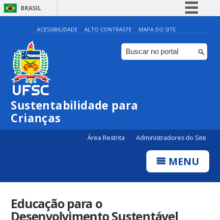
BRASIL
Simplifique!
ACESSIBILIDADE
ALTO CONTRASTE
MAPA DO SITE
Comunica BR
Participe
Acesso à informação
Legislação
Sustentabilidade para
Canais
Crianças
Área Restrita
Administradores do Site
MENU
Educação para o
Desenvolvimento Sustentável